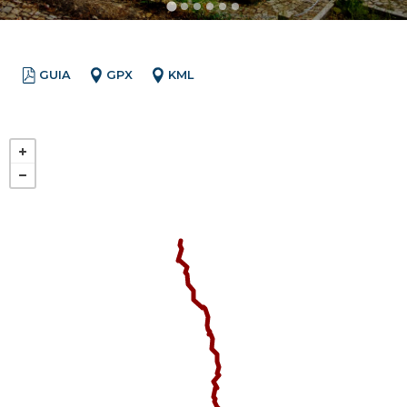
GUIA
GPX
KML