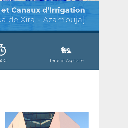
et Canaux d’Irrigation
ca de Xira - Azambuja]
h00
Terre et Asphalte