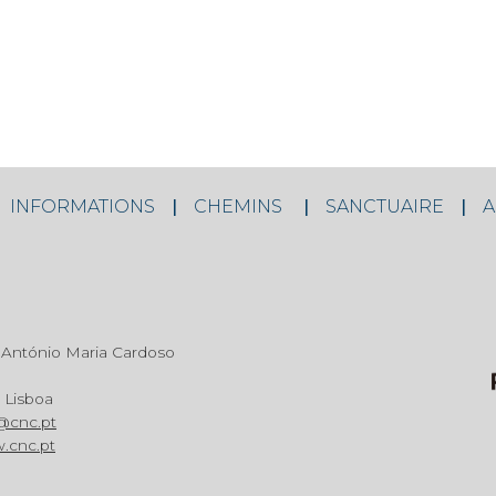
INFORMATIONS
CHEMINS
SANCTUAIRE
A
António Maria Cardoso
 Lisboa
@cnc.pt
.cnc.pt