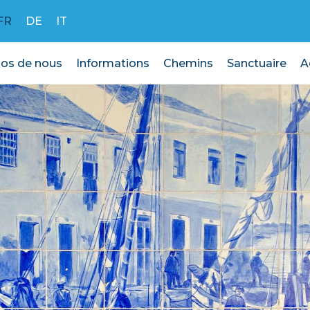
FR
DE
IT
os de nous
Informations
Chemins
Sanctuaire
A