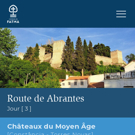
Skip to content
Menu 
Route de Abrantes
Jour [ 3 ]
Châteaux du Moyen Âge
[Constância - Torres Novas]