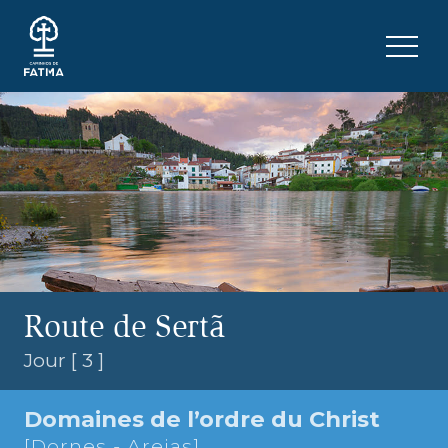
Skip to content
Menu 
Route de Sertã
Jour [ 3 ]
Domaines de l’ordre du Christ
[Dornes - Areias]