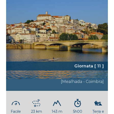
Giornata [ 11 ]
Pianure del Mondego
[Mealhada - Coimbra]
Facile
23 km
143 m
5h00
Terra e