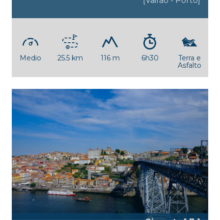
[Vairão - Porto]
Medio
25.5 km
116 m
6h30
Terra e
Asfalto