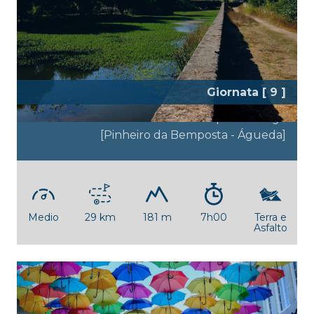
Giornata [ 9 ]
Per i campi del Vouga
[Pinheiro da Bemposta - Águeda]
Medio
29 km
181 m
7h00
Terra e
Asfalto