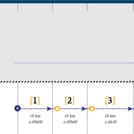
[
1
]
[
2
]
[
3
]
18 km
18 km
24 km
±05h00
±05h00
±6h30