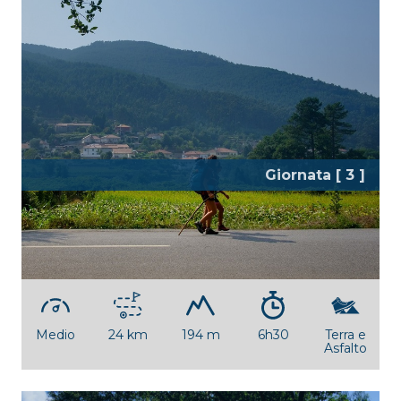
Giornata [ 3 ]
Le antiche rotte dei pellegrini
[Ponte de Lima - Tamel]
Medio
24 km
194 m
6h30
Terra e
Asfalto