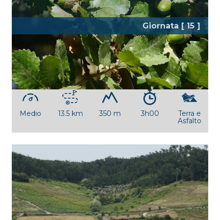
Giornata [ 15 ]
All’Ombra dei Querceti
[Ansião - Bofinho]
Medio
13.5 km
350 m
3h00
Terra e
Asfalto