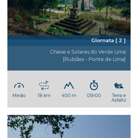
Giornata [ 2 ]
Chiese e Solares do Verde Lima
[Rubiães - Ponte de Lima]
Medio
18 km
400 m
05h00
Terra e
Asfalto