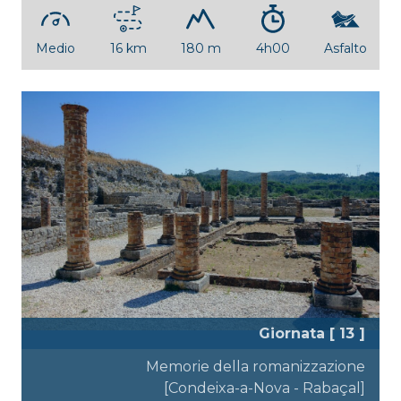
Medio
16 km
180 m
4h00
Asfalto
Giornata [ 13 ]
Memorie della romanizzazione
[Condeixa-a-Nova - Rabaçal]