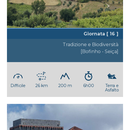
Giornata [ 16 ]
Tradizione e Biodiversità
[Bofinho - Seiça]
Difficile
26 km
200 m
6h00
Terra e
Asfalto