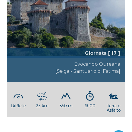
Giornata [ 17 ]
Evocando Oureana
[Seiça - Santuario di Fatima]
Difficile
23 km
350 m
6h00
Terra e
Asfalto