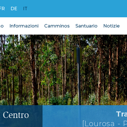
FR
DE
IT
mo
Informazioni
Camminos
Santuario
Notizie
Tr
 Centro
[Lourosa - 