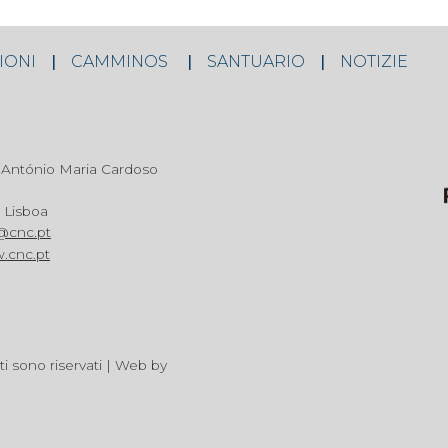
IONI
CAMMINOS
SANTUARIO
NOTIZIE
António Maria Cardoso
 Lisboa
@cnc.pt
.cnc.pt
ti sono riservati | Web by