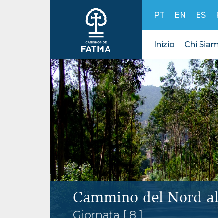
Skip to content
PT
EN
ES
Inizio
Chi Sia
Cammino del Nord al
Giornata [ 8 ]