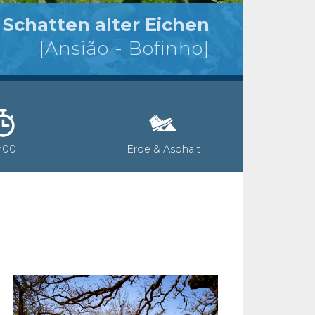
 Schatten alter Eichen
[Ansião - Bofinho]
h00
Erde & Asphalt