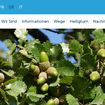
FR
DE
IT
 Wir Sind
Informationen
Wege
Heiligtum
Nachr