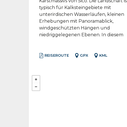
Karstmassivs von Sicó. Die Landschaft is
typisch für Kalksteingebiete mit
unterirdischen Wasserläufen, kleinen
Erhebungen mit Panoramablick,
windgeschützten Hängen und
niedriggelegenen Ebenen. In diesem
REISEROUTE
GPX
KML