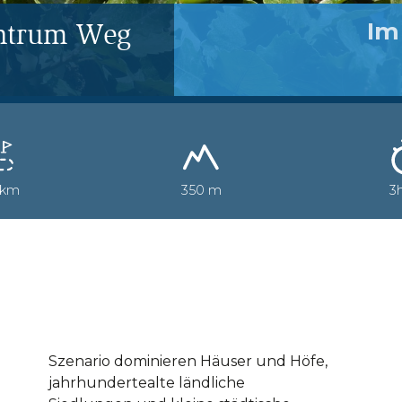
Im
ntrum Weg
 km
350 m
3
Szenario dominieren Häuser und Höfe,
jahrhundertealte ländliche