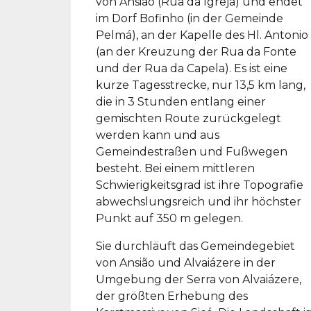
von Ansião (Rua da Igreja) und endet
im Dorf Bofinho (in der Gemeinde
Pelmá), an der Kapelle des Hl. Antonio
(an der Kreuzung der Rua da Fonte
und der Rua da Capela). Es ist eine
kurze Tagesstrecke, nur 13,5 km lang,
die in 3 Stunden entlang einer
gemischten Route zurückgelegt
werden kann und aus
Gemeindestraßen und Fußwegen
besteht. Bei einem mittleren
Schwierigkeitsgrad ist ihre Topografie
abwechslungsreich und ihr höchster
Punkt auf 350 m gelegen.
Sie durchläuft das Gemeindegebiet
von Ansião und Alvaiázere in der
Umgebung der Serra von Alvaiázere,
der größten Erhebung des