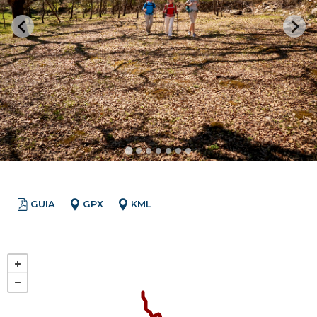
GUIA
GPX
KML