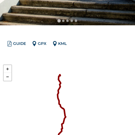
GUIDE
GPX
KML