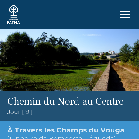
Skip to content
Menu 
Chemin du Nord au Centre
Jour [ 9 ]
À Travers les Champs du Vouga
[Pinheiro da Bemposta - Águeda]