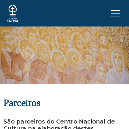
Skip to content
Menu 
Parceiros
São parceiros do Centro Nacional de
Cultura na elaboração destes