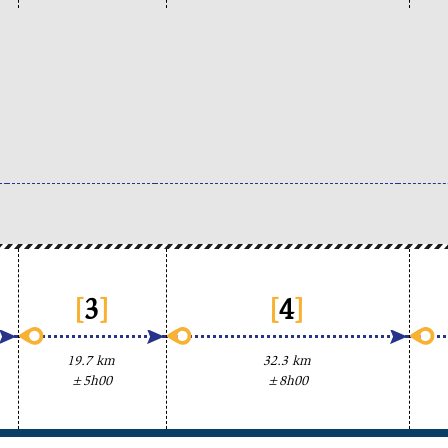
[
3
]
[
4
]
19.7 km
32.3 km
±5h00
±8h00