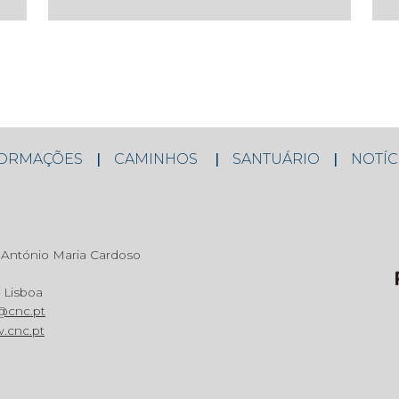
FORMAÇÕES
CAMINHOS
SANTUÁRIO
NOTÍC
António Maria Cardoso
 Lisboa
@cnc.pt
.cnc.pt