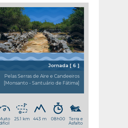
Jornada [ 6 ]
Pelas Serras de Aire e Candeeiros
[Monsanto - Santuário de Fátima]
Muito
25.1 km
443 m
08h00
Terra e
difícil
Asfalto