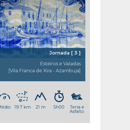
Jornada [ 3 ]
Esteiros e Valadas
[Vila Franca de Xira - Azambuja]
Médio
19.7 km
21 m
5h00
Terra e
Asfalto