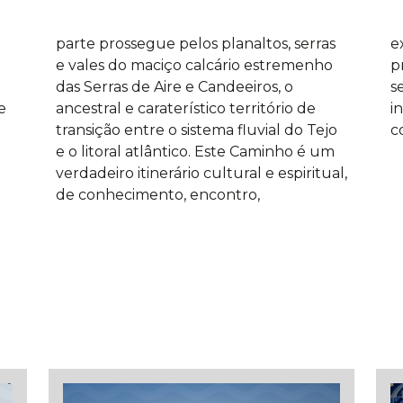
e
e
e
c