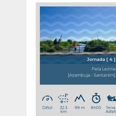
Jornada [ 4 ]
Pela Lezíria
[Azambuja - Santarém]
Difícil
32.3
99 m
8h00
Terra
km
Asfal