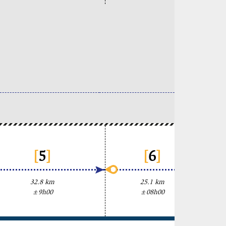
[
5
]
[
6
]
32.8 km
25.1 km
±9h00
±08h00