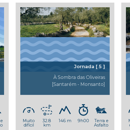
Jornada [ 5 ]
À Sombra das Oliveiras
[Santarém - Monsanto]
 e
Muito
32.8
146 m
9h00
Terra e
to
difícil
km
Asfalto