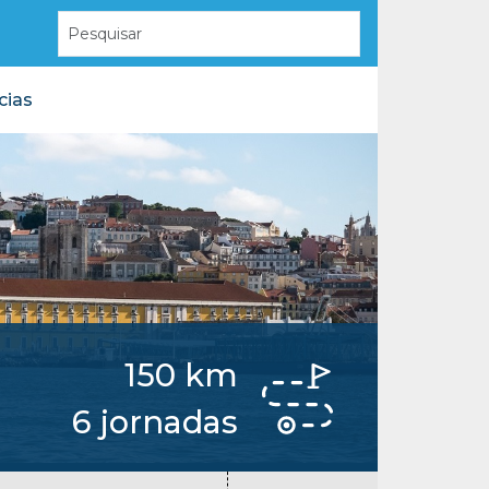
cias
Arneiro das Milhariças
Santuário de Fátima
ras
Moita do Martinho
Covão do Coelho
Azoia de Baixo
Covão do Feto
Chã de Cima
Monsanto
Giesteira
Advagar
150 km
Minde
6 jornadas