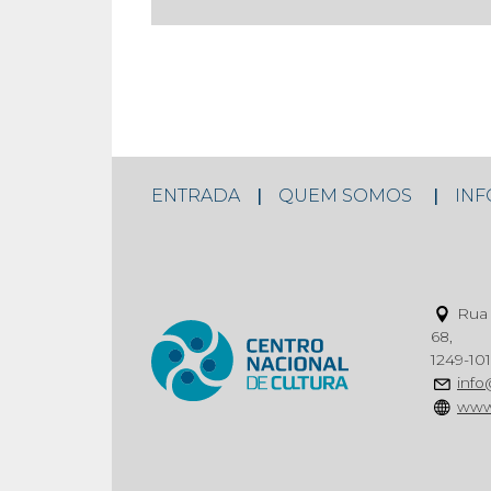
ENTRADA
QUEM SOMOS
IN
Rua 
68,
1249-101
info
www