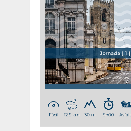
Jornada [ 1 ]
No Coração de Lisboa
[Sé de Lisboa - Parque das
Nações]
Fácil
12.5 km
30 m
5h00
Asfal