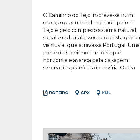
O Caminho do Tejo inscreve-se num
parte prossegue pelos planaltos, serras
experiências, vivências e partilha. O
espaço geocultural marcado pelo rio
e vales do maciço calcário estremenho
prazer das novas descobertas está
Tejo e pelo complexo sistema natural,
das Serras de Aire e Candeeiros, o
sempre no horizonte,
social e cultural associado a esta grand
ancestral e caraterístico território d
incluindo paisagem, património 
via fluvial que atravessa Portugal. Uma
transição entre o sistema fluvial do Tejo
parte do Caminho tem o rio por
e o litoral atlântico. Este Caminho é um
horizonte e avança pela paisagem
verdadeiro itinerário cultural e espiritual,
serena das planícies da Lezíria. Outra
de conhecimento, encontro,
ROTEIRO
GPX
KML
Lista de Jornadas