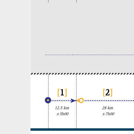
[
1
]
[
2
]
12.5 km
28 km
±5h00
±7h00