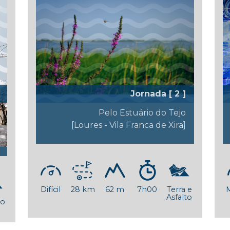
Jornada [ 2 ]
Pelo Estuário do Tejo
[Loures - Vila Franca de Xira]
Difícil
28 km
62 m
7h00
Terra e
Asfalto
to