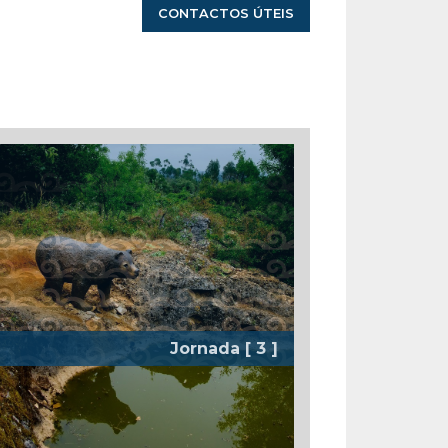
CONTACTOS ÚTEIS
Jornada [ 3 ]
Pelo Planalto de São Mamede
[Alvados - Santuário de Fátima]