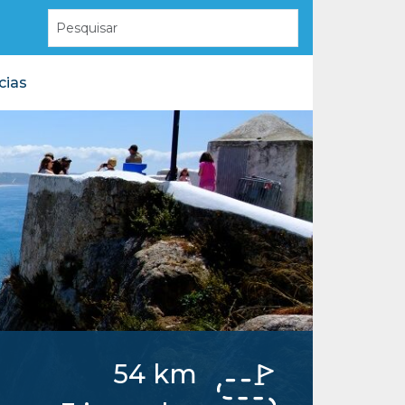
cias
Santuário de Fátima
Moita do Martinho
São Mamede
Velha
Pia do Urso
54 km