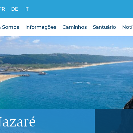
FR
DE
IT
 Somos
Informações
Caminhos
Santuário
Notí
eia
Porto de Mós
Demó 
Pedreiras
azaré
Barrenta
Alvados
Cumeira
Alcaria
Cós