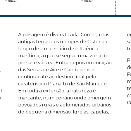
±6h00
±4h30
o
A paisagem é diversificada. Começa nas
ermidas e pequenos santuários locais
e
antigas terras dos monges de Cister ao
são pontos de referência ao longo de
longo de um cenário de influência
t
marítima, a que se segue uma zona de
P
pinhal e várzea. Entra depois no coração
d
,
das Serras de Aire e Candeeiros e
F
continua até ao destino final pelo
m
caraterístico Planalto de São Mamede.
t
l
Em toda a extensão, a natureza é
c
a
marcante, num cenário onde emergem
(
povoados rurais e aglomerados urbanos
de pequena dimensão. Igrejas, capelas,