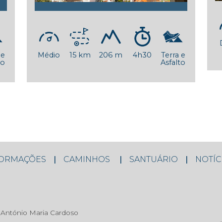
 e
Médio
15 km
206 m
4h30
Terra e
to
Asfalto
FORMAÇÕES
CAMINHOS
SANTUÁRIO
NOTÍC
António Maria Cardoso