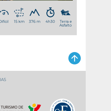
Difícil
15 km
376 m
4h30
Terra e
Asfalto
IAS