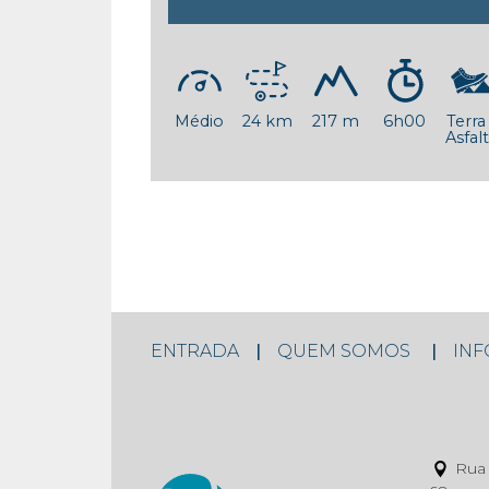
Médio
24 km
217 m
6h00
Terra
Asfal
ENTRADA
QUEM SOMOS
IN
Rua 