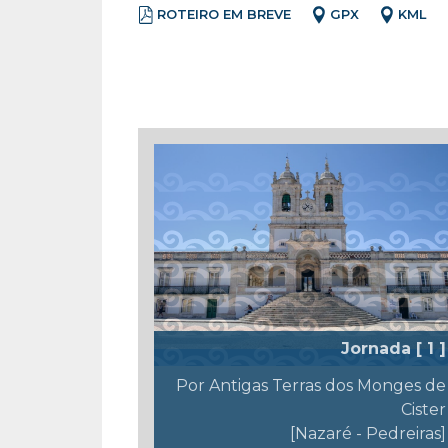
ROTEIRO EM BREVE
GPX
KML
Lista de Jornadas
Jornada [ 1 ]
Por Antigas Terras dos Monges de
Cister
[Nazaré - Pedreiras]