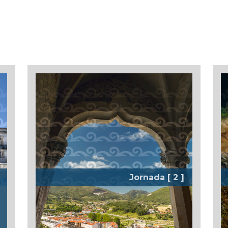
Jornada [ 2 ]
No coração das Serras de Aire e
Candeeiros
[Pedreiras - Alvados]