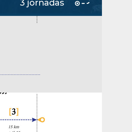
3 jornadas
[
3
]
15 km