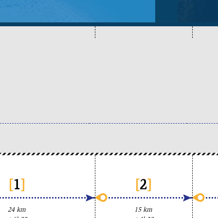
[
1
]
[
2
]
24 km
15 km