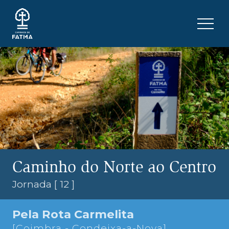
Skip to content
Menu 
Caminho do Norte ao Centro
Jornada [ 12 ]
Pela Rota Carmelita
[Coimbra - Condeixa-a-Nova]