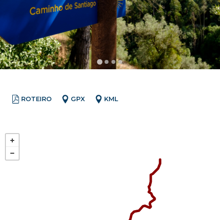
ROTEIRO
GPX
KML