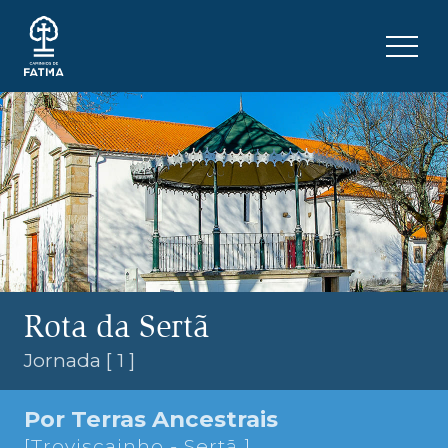
Skip to content
Menu 
Rota da Sertã
Jornada [ 1 ]
Por Terras Ancestrais
[Troviscainho - Sertã ]