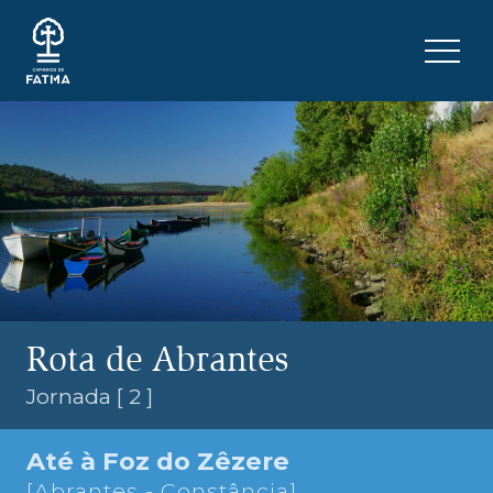
Skip to content
Menu 
Rota de Abrantes
Jornada [ 2 ]
Até à Foz do Zêzere
[Abrantes - Constância]