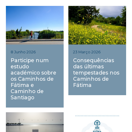
23 Março 2026
8 Junho 2026
Consequências
Participe num
das últimas
estudo
tempestades nos
académico sobre
Caminhos de
os Caminhos de
Fátima
Fátima e
Caminho de
Santiago