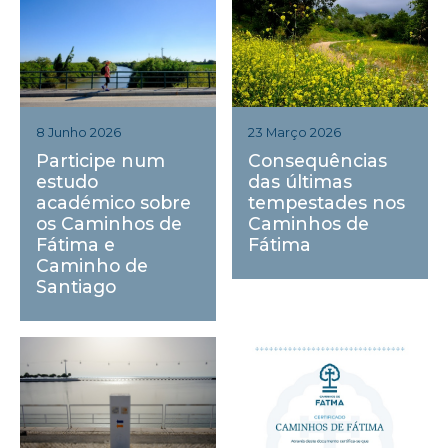
23 Março 2026
8 Junho 2026
Consequências
Participe num
das últimas
estudo
tempestades nos
académico sobre
Caminhos de
os Caminhos de
Fátima
Fátima e
Caminho de
Santiago