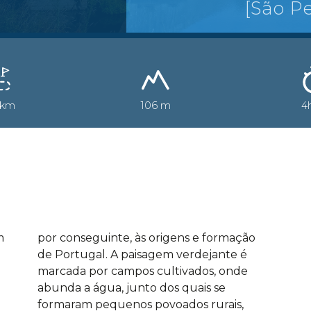
[São Pe
 km
106 m
4
m
por conseguinte, às origens e formação
de Portugal. A paisagem verdejante é
marcada por campos cultivados, onde
abunda a água, junto dos quais se
formaram pequenos povoados rurais,