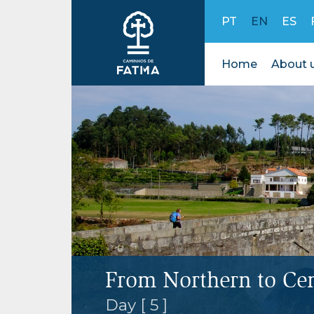
Skip to content
PT
EN
ES
Home
About 
From Northern to Cen
Day [ 5 ]