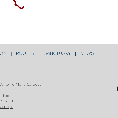
ION
ROUTES
SANCTUARY
NEWS
António Maria Cardoso
 Lisboa
@cnc.pt
.cnc.pt