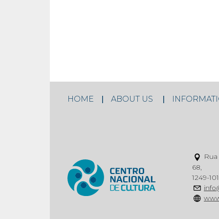
HOME
ABOUT US
INFORMAT
Rua 
68,
1249-101
info
www