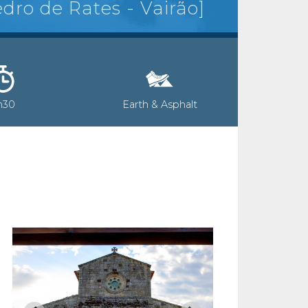
dro de Rates - Vairão]
h30
Earth & Asphalt