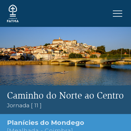
Skip to content
Menu 
Caminho do Norte ao Centro
Jornada [ 11 ]
Planícies do Mondego
[Mealhada - Coimbra]