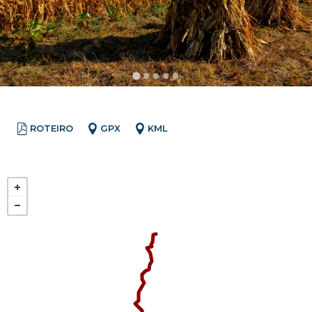
ROTEIRO
GPX
KML